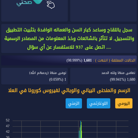
سجل باللقاح وساعد كبار السن والعماله الوافدة بتثبيت التطبيق
والتسجيل, لا تتأثر بالشائعات وخذ المعلومات من المصادر الرسمية
.... اتصل على 937 للاستفسار عن أي سؤال
الحالات المغلقة ( انتهت ) :
1,681
(98.999%)
تعافى منها ولله الحمد
توفى منها (رحمهم الله)
(0.059%)
1
(99.941%)
1,680
الرسم والمنحنى البياني والوبائي لفيروس كورونا في العلا
اليومي
اللوغارتمي
الزمني
52
47
42
36