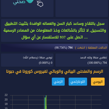
سجل باللقاح وساعد كبار السن والعماله الوافدة بتثبيت التطبيق
والتسجيل, لا تتأثر بالشائعات وخذ المعلومات من المصادر الرسمية
.... اتصل على 937 للاستفسار عن أي سؤال
الحالات المغلقة ( انتهت ) :
794
(98.756%)
تعافى منها ولله الحمد
توفى منها (رحمهم الله)
(0.000%)
0
(100.000%)
794
الرسم والمنحنى البياني والوبائي لفيروس كورونا في حبونا
اليومي
اللوغارتمي
الزمني
22
20
18
15