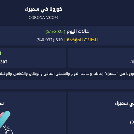
كورونا في سميراء
CORONA-V.COM
حالات اليوم
(5/5/2023)
الحالات المؤكدة
|
310
(0.037%)
ا
)
307
رونا في "سميراء" إصابات و حالات اليوم والمنحنى البياني والوبائي والتعافي والوفي
ي سميراء
سج
(