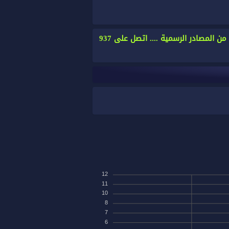
سجل باللقاح وساعد كبار السن والعماله الوافدة بتثبيت التطبيق والتسجيل, لا تتأثر بالشائعات وخذ المعلومات من المصادر الرسمية .... اتصل على 937
12
11
10
8
7
6