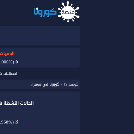
الوفيات
(0.000%)
0
احصائيات كو
كوفيد 19
>
كورونا في سميراء
الحالات النشطة ف
3
0.968%)