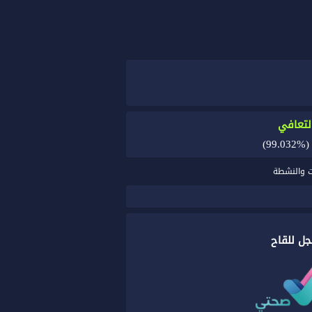
لتعافي
(99.032%
ات والنشطة
ل للقاح