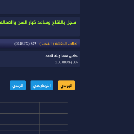
الحالات المغلقة ( انتهت ) :
307
(99.032%)
تعافى منها ولله الحمد
(100.000%)
307
اليومي
اللوغارتمي
الزمني