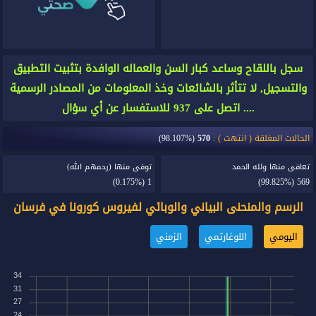
سجل باللقاح وساعد كبار السن والعماله الوافدة بتثبيت التطبيق
والتسجيل, لا تتأثر بالشائعات وخذ المعلومات من المصادر الرسمية
.... اتصل على 937 للاستفسار عن أي سؤال
الحالات المغلقة ( انتهت ) :
570
(98.107%)
تعافى منها ولله الحمد
توفى منها (رحمهم الله)
(0.175%)
1
(99.825%)
569
الرسم والمنحنى البياني والوبائي لفيروس كورونا في فرسان
اليومي
اللوغارتمي
الزمني
34
31
27
24